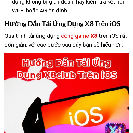
dụng không bị gián đoạn, hãy kiểm tra kết nối
Wi-Fi hoặc 4G ổn định.
Hướng Dẫn Tải Ứng Dụng X8 Trên iOS
Quá trình tải ứng dụng
cổng game
X8
trên iOS rất
đơn giản, với các bước sau đây bạn sẽ hiểu hơn: