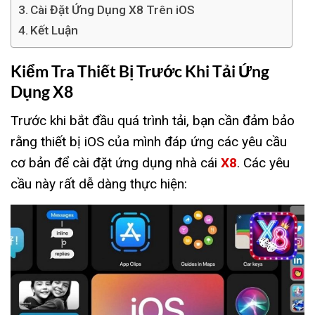
Cài Đặt Ứng Dụng X8 Trên iOS
Kết Luận
Kiểm Tra Thiết Bị Trước Khi Tải Ứng
Dụng X8
Trước khi bắt đầu quá trình tải, bạn cần đảm bảo
rằng thiết bị iOS của mình đáp ứng các yêu cầu
cơ bản để cài đặt ứng dụng nhà cái
X8
. Các yêu
cầu này rất dễ dàng thực hiện: