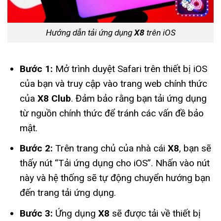
Hướng dẫn tải ứng dụng
X8
trên iOS
Bước 1:
Mở trình duyệt Safari trên thiết bị iOS
của bạn và truy cập vào trang web chính thức
của
X8 Club
. Đảm bảo rằng bạn tải ứng dụng
từ nguồn chính thức để tránh các vấn đề bảo
mật.
Bước 2:
Trên trang chủ của nhà cái
X8
, bạn sẽ
thấy nút “Tải ứng dụng cho iOS”. Nhấn vào nút
này và hệ thống sẽ tự động chuyển hướng bạn
đến trang tải ứng dụng.
Bước 3:
Ứng dụng
X8
sẽ được tải về thiết bị